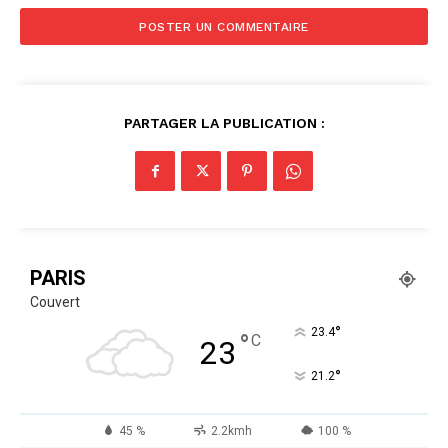
PARTAGER LA PUBLICATION :
PARIS
Couvert
°
23.4
°
C
23
°
21.2
45 %
2.2kmh
100 %