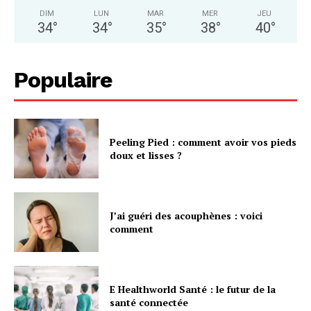
DIM
LUN
MAR
MER
JEU
34
°
34
°
35
°
38
°
40
°
Populaire
Peeling Pied : comment avoir vos pieds
doux et lisses ?
J’ai guéri des acouphènes : voici
comment
E Healthworld Santé : le futur de la
santé connectée