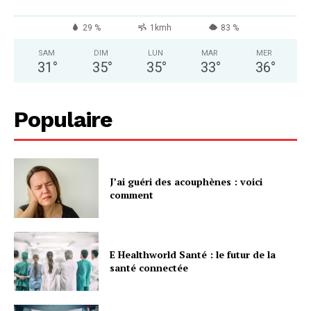
29 %
1kmh
83 %
SAM
DIM
LUN
MAR
MER
31
°
35
°
35
°
33
°
36
°
Populaire
J’ai guéri des acouphènes : voici
comment
E Healthworld Santé : le futur de la
santé connectée