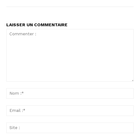
LAISSER UN COMMENTAIRE
Commenter
:
No
:*
Ema
:*
Sit
: