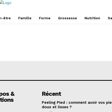
n-être
Famille
Forme
Grossesse
Nutrition
Sa
pos &
Récent
tions
Peeling Pied : comment avoir vos pi
doux et lisses ?