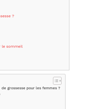
ssesse ?
r le sommeil
n de grossesse pour les femmes ?
e