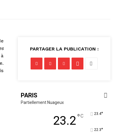
de
es
PARTAGER LA PUBLICATION :
 à
e.
is
PARIS
Partiellement Nuageux
°
23.4
°
C
23.2
°
22.3