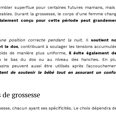
sembler superflue pour certaines futures mamans, mais 
geables. Durant la grossesse, le corps d’une femme chan
ialement conçu pour cette période peut grandeme
une position correcte pendant la nuit
. Il
soutient n
et le dos
, contribuant à soulager les tensions accumulé
poids de manière plus uniforme,
il évite également d
s le bas du dos ou au niveau des hanches. En pl
sins peuvent aussi être utilisés après l’accouchemen
ttent de soutenir le bébé tout en assurant un confo
s de grossesse
sesse, chacun ayant ses spécificités. Le choix dépendra d