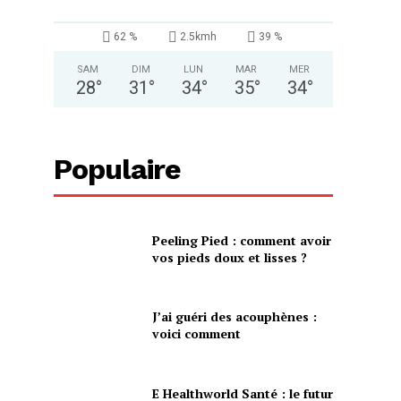
62 %
2.5kmh
39 %
SAM
DIM
LUN
MAR
MER
28
°
31
°
34
°
35
°
34
°
Populaire
Peeling Pied : comment avoir
vos pieds doux et lisses ?
J’ai guéri des acouphènes :
voici comment
E Healthworld Santé : le futur