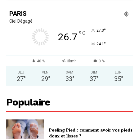
PARIS
Ciel Dégagé
°
27.3
°
C
26.7
°
24.1
40 %
3kmh
0 %
JEU
VEN
SAM
DIM
LUN
27
°
29
°
33
°
37
°
35
°
Populaire
Peeling Pied : comment avoir vos pieds
doux et lisses ?