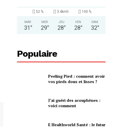
52 %
3.4kmh
100 %
MAR
MER
JEU
VEN
SAM
31
°
29
°
28
°
28
°
32
°
Populaire
Peeling Pied : comment avoir
vos pieds doux et lisses ?
J’ai guéri des acouphènes :
voici comment
E Healthworld Santé : le futur