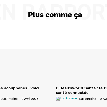
EN RAPPOR
Plus comme ça
es acouphènes : voici
E Healthworld Santé : le f
santé connectée
Luc Antoine
-
3 Avril 2026
Luc Antoine
-
2 Av