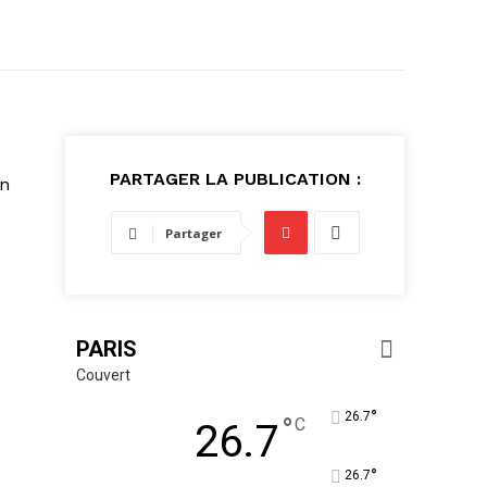
PARTAGER LA PUBLICATION :
in
Partager
PARIS
Couvert
°
26.7
°
C
26.7
°
26.7