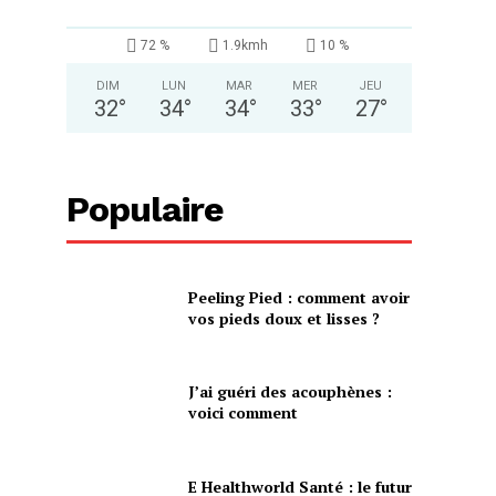
72 %
1.9kmh
10 %
DIM
LUN
MAR
MER
JEU
32
°
34
°
34
°
33
°
27
°
Populaire
Peeling Pied : comment avoir
vos pieds doux et lisses ?
J’ai guéri des acouphènes :
voici comment
E Healthworld Santé : le futur