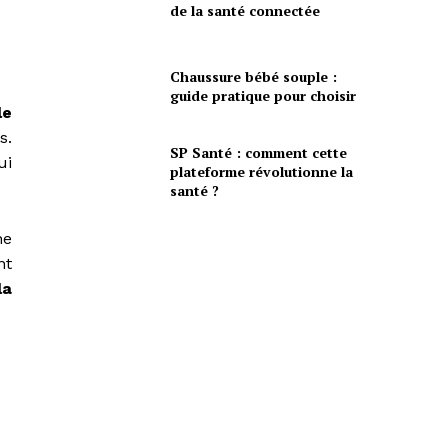
de la santé connectée
Chaussure bébé souple :
guide pratique pour choisir
le
s.
SP Santé : comment cette
ui
plateforme révolutionne la
santé ?
ne
nt
la