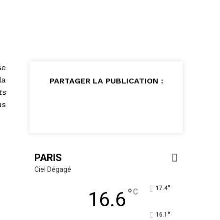
se
la
PARTAGER LA PUBLICATION :
ts
us
PARIS
Ciel Dégagé
°
17.4
°
C
16.6
°
16.1